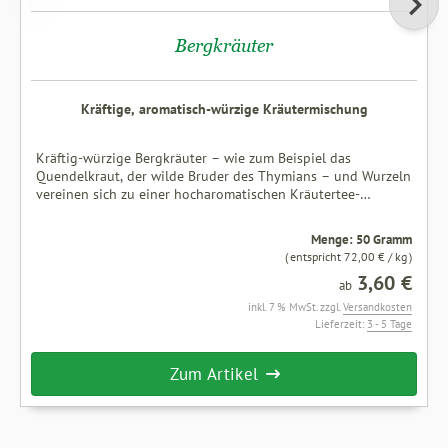
Bergkräuter
Kräftige, aromatisch-würzige Kräutermischung
Kräftig-würzige Bergkräuter – wie zum Beispiel das
Quendelkraut, der wilde Bruder des Thymians – und Wurzeln
vereinen sich zu einer hocharomatischen Kräutertee-
Mischung. Zutaten: Fenchel, Eukalyptusblätter, Pfefferminze,
Fichtennadeln, Krauseminze, Brombeerblätter, Quendelkraut,
Menge: 50 Gramm
Spitzwegerich, Rosmarin, Anis, Salbei, Sonnenblumenblüten,
( entspricht 72,00 € / kg )
Holunderblüten, Malvenblüten, Saflorblüten,
3,60 €
Enzianwurzel.Ohne zugesetztes Aroma
ab
inkl. 7 % MwSt. zzgl.
Versandkosten
Lieferzeit:
3 - 5 Tage
Zum Artikel