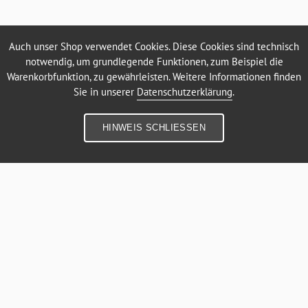
Auch unser Shop verwendet Cookies. Diese Cookies sind technisch
notwendig, um grundlegende Funktionen, zum Beispiel die
Warenkorbfunktion, zu gewährleisten. Weitere Informationen finden
Sie in unserer
Datenschutzerklärung
.
HINWEIS SCHLIESSEN
SEHR GUT
(4.69 / 5)
aus
13
Bewertungen bei: google.com, shopvote.de ⓘ
Informationen zur Echtheit der Bewertungen