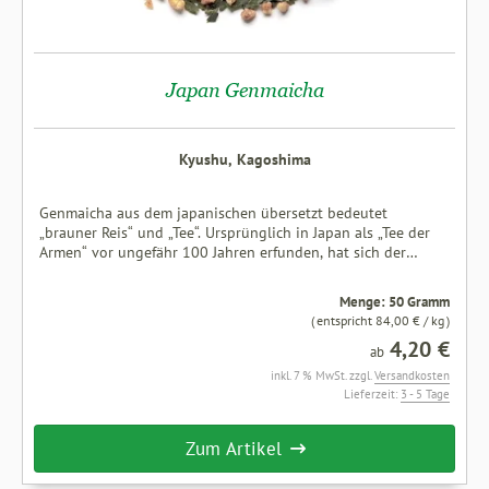
Japan Genmaicha
Kyushu, Kagoshima
Genmaicha aus dem japanischen übersetzt bedeutet
„brauner Reis“ und „Tee“. Ursprünglich in Japan als „Tee der
Armen“ vor ungefähr 100 Jahren erfunden, hat sich der
Genmaicha inzwischen zu einer wahren japanischen Tee-
Spezialität entwickelt. Einem sehr edlen und jadegrünen
Menge: 50 Gramm
japanischen Sencha werden geröstete, teilweise gepoppte
( entspricht 84,00 € / kg )
Reiskörner beigemengt, wodurch er einen lieblichen,
4,20 €
aromatischen Geschmack erhält, der von einem warmen, süß-
ab
malzigen Charakter begleitet wird. Das lange, flache Blatt in
inkl. 7 % MwSt. zzgl.
Versandkosten
Verbindung mit den leichten Röstaromen des Reises
Lieferzeit:
3 - 5 Tage
entwickelt einen wunderbaren Duft. Die Tasse zeigt sich in
einem bestechenden grün-gelb. Zutaten: 50% Japan Sencha
Zum Artikel
Grüntee, 50% gerösteter Naturreis.