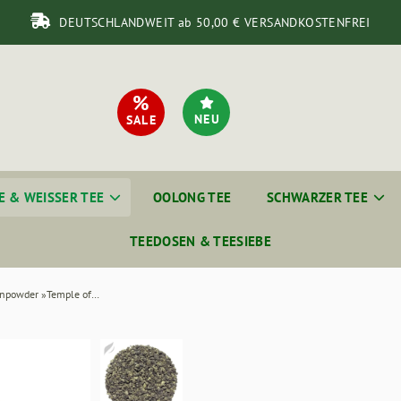
DEUTSCHLANDWEIT ab 50,00 € VERSANDKOSTENFREI
%
NEU
SALE
 & WEISSER TEE
OOLONG TEE
SCHWARZER TEE
TEEDOSEN & TEESIEBE
China Gunpowder »Temple of Heaven«