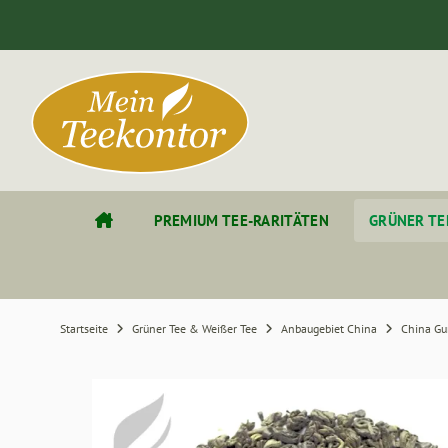
Alles anzeigen aus Schwarzer Tee
Anbaugebiet Assam
Anbaugebiet Ceylon
PREMIUM TEE-RARITÄTEN
GRÜNER TEE
Anbaugebiet China
Anbaugebiet Darjeeling
Startseite
Grüner Tee & Weißer Tee
Anbaugebiet China
Schwarzer Tee aus anderen Anbaugebieten
Traditionelle Schwarztee-Mischungen