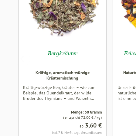
Blütenduf
aufgenom
begeistert
klein, gek
jadegrün 
freuen un
vorliegen
können.
Bergkräuter
Früc
Kräftige, aromatisch-würzige
Naturb
Kräutermischung
Kräftig-würzige Bergkräuter – wie zum
Unser Frü
Beispiel das Quendelkraut, der wilde
natürlich
Bruder des Thymians – und Wurzeln
ist eine p
vereinen sich zu einer hocharomatischen
Früchtete
Kräutertee-Mischung. Zutaten: Fenchel,
Wesentlich
Menge: 50 Gramm
Eukalyptusblätter, Pfefferminze,
aromatisc
( entspricht 72,00 € / kg )
Fichtennadeln, Krauseminze,
säurebeto
3,60 €
Brombeerblätter, Quendelkraut,
fruchtige
ab
Spitzwegerich, Rosmarin, Anis, Salbei,
ausgewoge
inkl. 7 % MwSt. zzgl.
Versandkosten