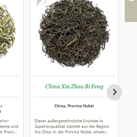
China Xia Zhou Bi Feng
r«
China, Provinz Hubei
i
erior-
Dieser außergewöhnliche Grüntee in
Mit
ezente und
Superiorqualität stammt aus der Region
sic
er Provinz
Xia Zhou in der Provinz Hubei, einem
Tee