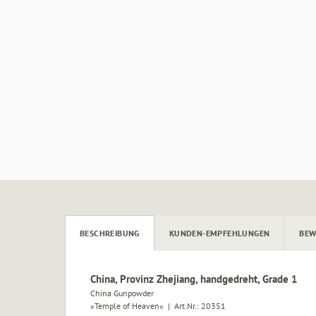
BESCHREIBUNG
KUNDEN-EMPFEHLUNGEN
BEW
China, Provinz Zhejiang, handgedreht, Grade 1
China Gunpowder
»Temple of Heaven« | Art.Nr.:
20351