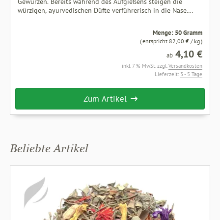
Gewürzen. Bereits während des Aufgießens steigen die
würzigen, ayurvedischen Düfte verführerisch in die Nase.
Beim Trinken tritt zunächst ein fruchtiger Genuss leicht in
den Vordergrund, der im Abgang durch die intensive,
Menge: 50 Gramm
sinnliche Aromatik der Gewürze fein abgerundet wird. Unser
( entspricht 82,00 € / kg )
Kräutertee »Ayurveda Garden« passt wunderbar zum
4,10 €
nachmittaglichen Teekränzchen und harmoniert perfekt zu
ab
Kuchen oder süßen Teilchen. Zutaten: Geröstete Apfelstücke,
inkl. 7 % MwSt. zzgl.
Versandkosten
Zimtrinde, Hibiskusblüten, Anis, Koriander, Fenchel,
Lieferzeit:
3 - 5 Tage
Süßholzwurzel*, Orangenschalen, Nelken, Kardamom, rosa
Pfeffer, Rosenblütenblätter.* Enthält Süßholz – bei hohem
Zum Artikel
Blutdruck sollte ein übermäßiger Verzehr dieses Erzeugnisses
vermieden werden. Ohne zugesetztes Aroma
Beliebte Artikel