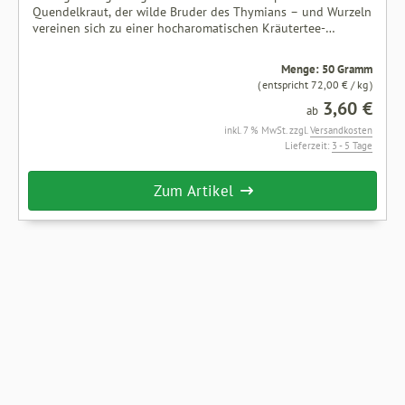
Quendelkraut, der wilde Bruder des Thymians – und Wurzeln
vereinen sich zu einer hocharomatischen Kräutertee-
Mischung. Zutaten: Fenchel, Eukalyptusblätter, Pfefferminze,
Fichtennadeln, Krauseminze, Brombeerblätter, Quendelkraut,
Menge: 50 Gramm
Spitzwegerich, Rosmarin, Anis, Salbei, Sonnenblumenblüten,
( entspricht 72,00 € / kg )
Holunderblüten, Malvenblüten, Saflorblüten,
3,60 €
Enzianwurzel.Ohne zugesetztes Aroma
ab
inkl. 7 % MwSt. zzgl.
Versandkosten
Lieferzeit:
3 - 5 Tage
Zum Artikel