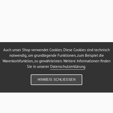
Auch unser Shop verwendet Cookies. Diese Cookies sind technisch
notwendig, um grundlegende Funktionen, zum Beispiel die
Warenkorbfunktion, zu gewährleisten. Weitere Informationen finden
Sie in unserer
Datenschutzerklärung
.
HINWEIS SCHLIESSEN
SEHR GUT
(4.71 / 5)
aus
14
Bewertungen bei: google.com, shopvote.de ⓘ
Informationen zur Echtheit der Bewertungen