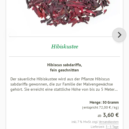
Hibiskustee
Hibiscus sabdariffa,
fein geschnitten
Der säuerliche Hibiskustee wird aus der Pflanze Hibiscus
sabdariffa gewonnen, die zur Familie der Malvengewächse
gehört. Sie erreicht eine stattliche Höhe von bis zu 5 Metern
und fällt durch ihre außergewöhnlich großen Blüten auf. Erst
nach dem Verblühen, meist zwischen Mai und Juni, beginnt
Menge: 50 Gramm
die Erntezeit. Es werden nicht die eigentlichen Blütenblätter,
( entspricht 72,00 € / kg )
sondern nur die Malvenblütenkelche für den Teeaufguss
3,60 €
verwendet. Die Kelche der Hibiskus-Pflanzen werden von
ab
Hand gepflückt, dann sortiert, gereinigt und anschließend
inkl. 7 % MwSt. zzgl.
Versandkosten
fünf bis sechs Tage an der Sonne getrocknet. Wir bieten die
Lieferzeit:
3 - 5 Tage