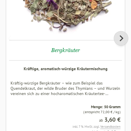
Bergkräuter
Kräftige, aromatisch-würzige Kräutermischung
Kräftig-würzige Bergkräuter – wie zum Beispiel das
Quendelkraut, der wilde Bruder des Thymians – und Wurzeln
vereinen sich zu einer hocharomatischen Kräutertee-
Mischung. Zutaten: Fenchel, Eukalyptusblätter, Pfefferminze,
Fichtennadeln, Krauseminze, Brombeerblätter, Quendelkraut,
Menge: 50 Gramm
Spitzwegerich, Rosmarin, Anis, Salbei, Sonnenblumenblüten,
( entspricht 72,00 € / kg )
Holunderblüten, Malvenblüten, Saflorblüten,
3,60 €
Enzianwurzel.Ohne zugesetztes Aroma
ab
inkl. 7 % MwSt. zzgl.
Versandkosten