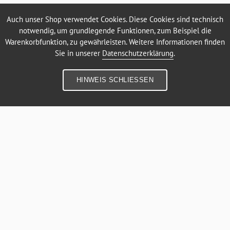
Auch unser Shop verwendet Cookies. Diese Cookies sind technisch
notwendig, um grundlegende Funktionen, zum Beispiel die
Warenkorbfunktion, zu gewährleisten. Weitere Informationen finden
Sie in unserer
Datenschutzerklärung
.
HINWEIS SCHLIESSEN
SEHR GUT
(4.71 / 5)
aus
14
Bewertungen bei: google.com, shopvote.de ⓘ
Informationen zur Echtheit der Bewertungen